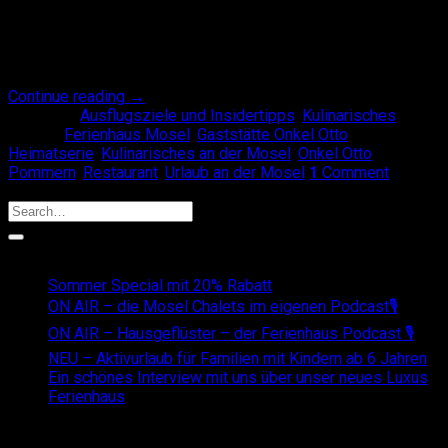
möchten wir Euch Onkel Otto vorstellen. Nein, Onkel Otto ist
nicht ein weiteres Mitglied unseres Familienbetriebes. Aber
wir kennen uns ganz gut. Die Gaststätte Onkel Otto ist
nämlich [ … ]
Continue reading
→
Posted in
Ausflugsziele und Insidertipps
,
Kulinarisches
|
Tagged
Ferienhaus Mosel
,
Gaststätte Onkel Otto
,
Heimatserie
,
Kulinarisches an der Mosel
,
Onkel Otto
Pommern
,
Restaurant
,
Urlaub an der Mosel
1
Comment
Search
Recent Posts
Sommer Special mit 20% Rabatt
ON AIR – die Mosel Chalets im eigenen Podcast🎙
ON AIR – Hausgeflüster – der Ferienhaus Podcast 🎙
NEU – Aktivurlaub für Familien mit Kindern ab 6 Jahren
Ein schönes Interview mit uns über unser neues Luxus
Ferienhaus
Recent Comments