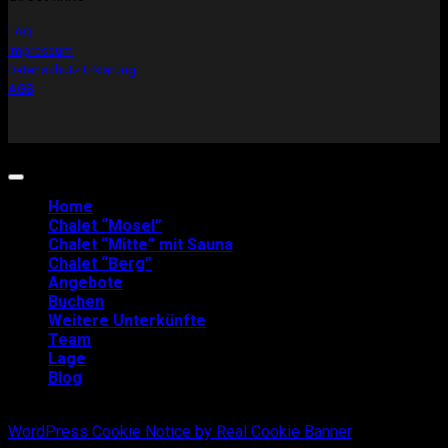
FAQ
Impressum
Datenschutz Erklärung
AGB
Copyright 2026 ©
Mosel-Chalets
Home
Chalet “Mosel”
Chalet “Mitte” mit Sauna
Chalet “Berg”
Angebote
Buchen
Weitere Unterkünfte
Team
Lage
Blog
WordPress Cookie Notice by Real Cookie Banner