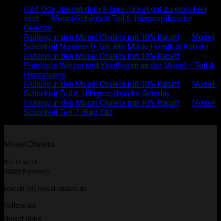
Fünf Orte, die mit dem 9-Euro-Ticket gut zu erreichen
sind
on
Mosel-Schönheit Teil 6: Hängeseilbrücke
Geierlay
Frühling in den Mosel Chalets mit 10% Rabatt
on
Mosel
Schönheit Nummer 9: Die alte Mühle Höreth in Kobern
Frühling in den Mosel Chalets mit 10% Rabatt
on
Prämierte Winzer und Vinotheken an der Mosel – Teil 4
Heimatserie
Frühling in den Mosel Chalets mit 10% Rabatt
on
Mosel-
Schönheit Teil 6: Hängeseilbrücke Geierlay
Frühling in den Mosel Chalets mit 10% Rabatt
on
Mosel-
Schönheit Teil 7: Burg Eltz
Mosel Chalets
Auf Grau 16
56829 Pommern
kontakt (at) mosel-chalets.de
follow us
direct links