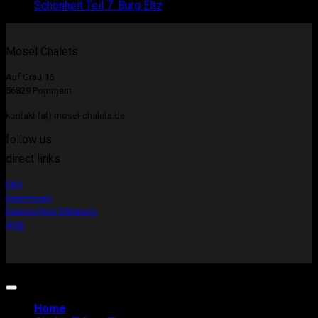
Schönheit Teil 7: Burg Eltz
Mosel Chalets
Auf Grau 16
56829 Pommern
kontakt (at) mosel-chalets.de
follow us
direct links
FAQ
Impressum
Datenschutz Erklärung
AGB
Copyright 2026 ©
Mosel-Chalets
Home