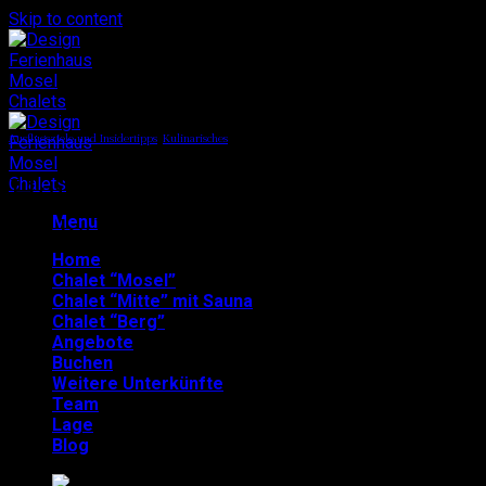
Skip to content
Ausflugsziele und Insidertipps
,
Kulinarisches
Heimatserie Teil 2: Gasthaus
Menu
Onkel Otto
Home
Chalet “Mosel”
Chalet “Mitte” mit Sauna
Chalet “Berg”
Angebote
Buchen
Weitere Unterkünfte
Team
Lage
Blog