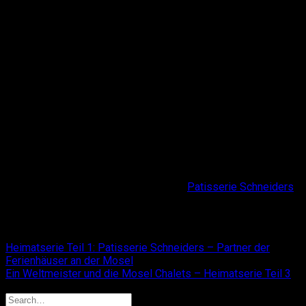
Sascha Birkenbeil und Holger sind in der gleichen Straße im
schönen Pommern aufgewachsen. Sie kennen sich seit
Kindesbeinen. Wir finden, wer Urlaub an der Mosel machen
möchte, braucht beides – ein tolles Ferienhaus an der Mosel
und ein super Restaurant in Laufnähe. Diese Partnerschaft ist
ein schönes Beispiel dafür, wie man einen kleinen
wunderschönen Ort mit Leben und Herzblut erfüllt.
Von den Mosel Chalets ist das Restaurant “Onkel Otto”
übrigens in etwa 8-10 Minuten zu Fuss erreichbar, je nachdem
wie viel Wein man vorher oder nachher getrunken hat ;-).
Lust auf etwas Süßes? Auf gehts, zur
Patisserie Schneiders
– Martina wartet schon auf Sie!
Heimatserie Teil 1: Patisserie Schneiders – Partner der
Ferienhäuser an der Mosel
Ein Weltmeister und die Mosel Chalets – Heimatserie Teil 3
Search