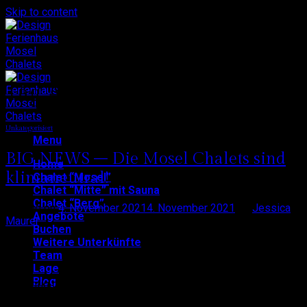
Skip to content
Tag Archives:
Mosel Chalets
Unkategorisiert
Menu
BIG NEWS – Die Mosel Chalets sind
Home
klimaneutral!
Chalet “Mosel”
Chalet “Mitte” mit Sauna
Chalet “Berg”
Posted on
4. November 2021
4. November 2021
by
Jessica
Angebote
Maurer
Buchen
Weitere Unterkünfte
04
Team
Nov
Lage
Blog
Richtig gelesen! Ab sofort betreiben wir die Mosel Chalets
nicht nur mit ganz viel Herzblut, sondern auch klimaneutral –