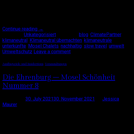
zertifiziert von ClimatePartner, einer der bekanntesten Partner
für Klimaschutz. Über unsere Beweggründe und wie wir
vorgegangen sind, erfahrt Ihr hier: Wir wollten mehr tun Wer
uns kennt, weiß, dass wir die Mosel Chalets nach [ … ]
Continue reading
→
Posted in
Unkategorisiert
|
Tagged
blog
,
ClimatePartner
,
klimaneutral
,
Klimaneutral übernachten
,
klimaneutrale
unterkünfte
,
Mosel Chalets
,
nachhaltig
,
slow travel
,
umwelt
,
Umweltschutz
Leave a comment
Ausflugsziele und Insidertipps
,
Veranstaltungen
Die Ehrenburg – Mosel Schönheit
Nummer 8
Posted on
30. July 2021
30. November 2021
by
Jessica
Maurer
Mindestens genauso schön, wie die berühmten Burgen, dafür
mit vielseitigem Programm – die Ehrenburg Wer kennt die
Ehrenburg? Etwa 15 Minuten Fahrt von den Mosel Chalets
entfernt liegt sie – gut versteckt – in den Wäldern über der