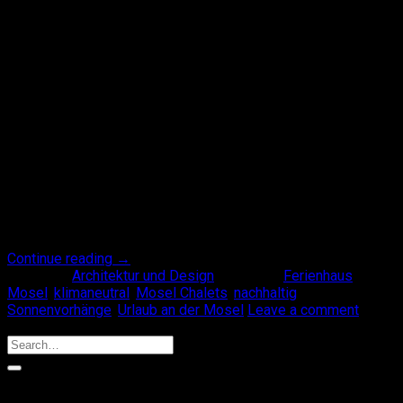
02
Sep
Spätsommer-Update im Ferienhaus Mosel Chalets Im August
haben wir unsere Ferienhäuser in ein neues Gewand gehüllt.
Flexible, robuste und schöne Outdoor-Vorhänge, die wir im
Frühjahr anbringen und im Herbst wieder abnehmen können.
Da die Ferienhäuser Mosel Chalets nachhaltig erbaut sind und
mittlerweile sogar klimaneutral betrieben werden, haben wir
uns gegen eine Klimaanlage und für eine [ … ]
Continue reading
→
Posted in
Architektur und Design
|
Tagged
Ferienhaus
Mosel
,
klimaneutral
,
Mosel Chalets
,
nachhaltig
,
Sonnenvorhänge
,
Urlaub an der Mosel
Leave a comment
Search
Recent Posts