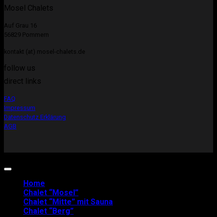
Mosel Chalets
Auf Grau 16
56829 Pommern
kontakt (at) mosel-chalets.de
follow us
direct links
FAQ
Impressum
Datenschutz Erklärung
AGB
Copyright 2026 ©
Mosel-Chalets
Home
Chalet “Mosel”
Chalet “Mitte” mit Sauna
Chalet “Berg”