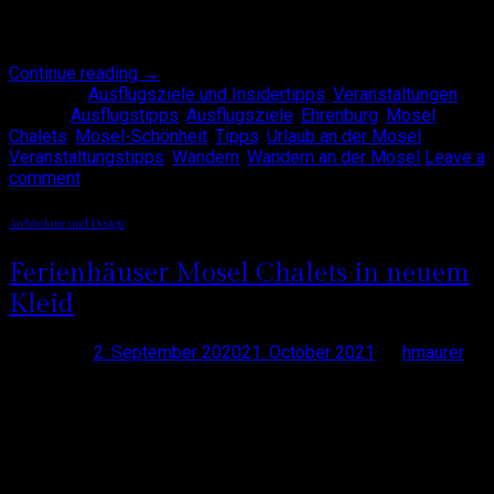
Ehrbachklamm 🌳 Und was sollen wir sagen – wir waren
schwer begeistert, als wir sie im [ … ]
Continue reading
→
Posted in
Ausflugsziele und Insidertipps
,
Veranstaltungen
|
Tagged
Ausflugstipps
,
Ausflugsziele
,
Ehrenburg
,
Mosel
Chalets
,
Mosel-Schönheit
,
Tipps
,
Urlaub an der Mosel
,
Veranstaltungstipps
,
Wandern
,
Wandern an der Mosel
Leave a
comment
Architektur und Design
Ferienhäuser Mosel Chalets in neuem
Kleid
Posted on
2. September 2020
21. October 2021
by
hmaurer