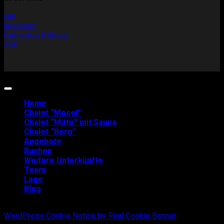
FAQ
Impressum
Datenschutz Erklärung
AGB
Copyright 2026 ©
Mosel-Chalets
Home
Chalet “Mosel”
Chalet “Mitte” mit Sauna
Chalet “Berg”
Angebote
Buchen
Weitere Unterkünfte
Team
Lage
Blog
WordPress Cookie Notice by Real Cookie Banner