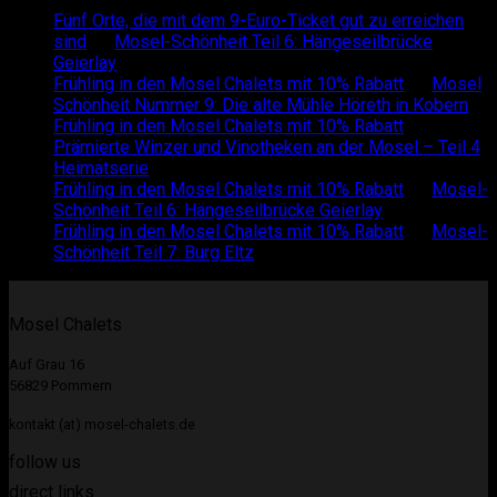
Fünf Orte, die mit dem 9-Euro-Ticket gut zu erreichen
sind
on
Mosel-Schönheit Teil 6: Hängeseilbrücke
Geierlay
Frühling in den Mosel Chalets mit 10% Rabatt
on
Mosel
Schönheit Nummer 9: Die alte Mühle Höreth in Kobern
Frühling in den Mosel Chalets mit 10% Rabatt
on
Prämierte Winzer und Vinotheken an der Mosel – Teil 4
Heimatserie
Frühling in den Mosel Chalets mit 10% Rabatt
on
Mosel-
Schönheit Teil 6: Hängeseilbrücke Geierlay
Frühling in den Mosel Chalets mit 10% Rabatt
on
Mosel-
Schönheit Teil 7: Burg Eltz
Mosel Chalets
Auf Grau 16
56829 Pommern
kontakt (at) mosel-chalets.de
follow us
direct links