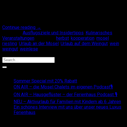
teil. Unser Special In Kooperation mit den Top-
Winzern Weingut Leo Fuchs und Weingut Schneiders-Moritz
dürft Ihr auf Wunsch einen Tag bei der Weinlese mithelfen.
Wer schon immer mal einem Winzer bei [ … ]
Continue reading
→
Posted in
Ausflugsziele und Insidertipps
,
Kulinarisches
,
Veranstaltungen
|
Tagged
herbst
,
kooperation
,
mosel
,
riesling
,
Urlaub an der Mosel
,
Urlaub auf dem Weingut
,
wein
,
weingut
,
weinlese
Search
Recent Posts
Sommer Special mit 20% Rabatt
ON AIR – die Mosel Chalets im eigenen Podcast🎙
ON AIR – Hausgeflüster – der Ferienhaus Podcast 🎙
NEU – Aktivurlaub für Familien mit Kindern ab 6 Jahren
Ein schönes Interview mit uns über unser neues Luxus
Ferienhaus
Recent Comments