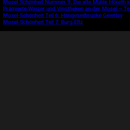
n
Mosel Schönheit Nummer 9: Die alte Mühle Höreth i
n
Prämierte Winzer und Vinotheken an der Mosel – Tei
n
Mosel-Schönheit Teil 6: Hängeseilbrücke Geierlay
n
Mosel-Schönheit Teil 7: Burg Eltz