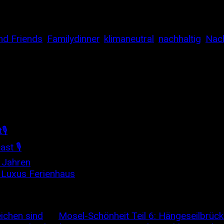
… ]
nd Friends
,
Familydinner
,
klimaneutral
,
nachhaltig
,
Nach
🎙
st 🎙
6 Jahren
s Luxus Ferienhaus
eichen sind
on
Mosel-Schönheit Teil 6: Hängeseilbrück