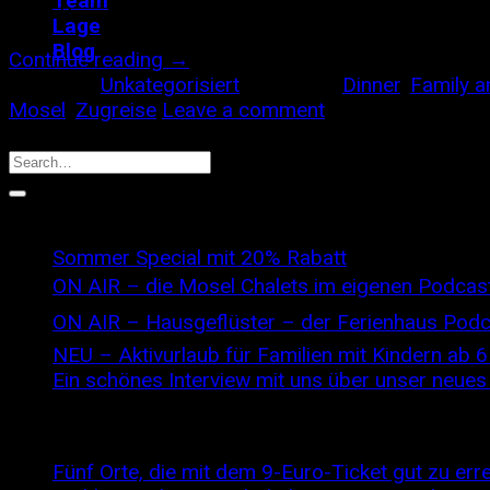
Team
beim Dinner oder bei einem Gläschen Wein auf der [ 
Lage
Blog
Continue reading
→
Posted in
Unkategorisiert
|
Tagged
Dinner
,
Family a
Mosel
,
Zugreise
Leave a comment
Search
Recent Posts
Sommer Special mit 20% Rabatt
ON AIR – die Mosel Chalets im eigenen Podcast
ON AIR – Hausgeflüster – der Ferienhaus Podca
NEU – Aktivurlaub für Familien mit Kindern ab 
Ein schönes Interview mit uns über unser neue
Recent Comments
Fünf Orte, die mit dem 9-Euro-Ticket gut zu err