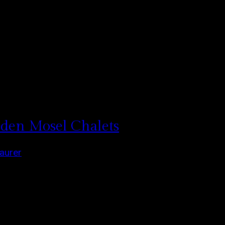
bis 10 Personen
 den Mosel Chalets
aurer
rfallen wir immer ein wenig in Sommer-Nostalgie Vor
n Ihr alle drei Chalets bucht, den Sichtschutz auf d