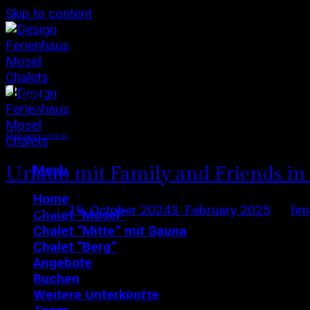
Skip to content
Tag Archives:
Urlaub mit 
Unkategorisiert
Urlaub mit Family and Friends in
Menu
Home
Posted on
19. October 2024
3. February 2025
by
hm
Chalet “Mosel”
Chalet “Mitte” mit Sauna
19
Chalet “Berg”
Oct
Angebote
Buchen
Mit diesen Fotos unseres Summerdinner-Shooting ve
Weitere Unterkünfte
schön ein lauschiger Sommerabend aussehen kann, wen