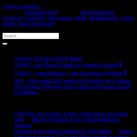
Continue reading
→
Posted in
Unkategorisiert
|
Tagged
buchungslücken
,
facebook
,
Instagram
,
last minute
,
rabatt
,
rabattaktionen
,
social
media
Leave a comment
Search
Recent Posts
Sommer Special mit 20% Rabatt
ON AIR – die Mosel Chalets im eigenen Podcast🎙
ON AIR – Hausgeflüster – der Ferienhaus Podcast 🎙
NEU – Aktivurlaub für Familien mit Kindern ab 6 Jahren
Ein schönes Interview mit uns über unser neues Luxus
Ferienhaus
Recent Comments
Fünf Orte, die mit dem 9-Euro-Ticket gut zu erreichen
sind
on
Mosel-Schönheit Teil 6: Hängeseilbrücke
Geierlay
Frühling in den Mosel Chalets mit 10% Rabatt
on
Mosel