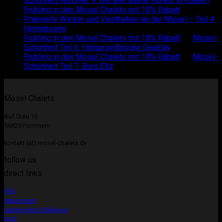
Schönheit Nummer 9: Die alte Mühle Höreth in Kobern
Frühling in den Mosel Chalets mit 10% Rabatt
on
Prämierte Winzer und Vinotheken an der Mosel – Teil 4
Heimatserie
Frühling in den Mosel Chalets mit 10% Rabatt
on
Mosel-
Schönheit Teil 6: Hängeseilbrücke Geierlay
Frühling in den Mosel Chalets mit 10% Rabatt
on
Mosel-
Schönheit Teil 7: Burg Eltz
Mosel Chalets
Auf Grau 16
56829 Pommern
kontakt (at) mosel-chalets.de
follow us
direct links
FAQ
Impressum
Datenschutz Erklärung
AGB