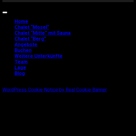
Copyright 2026 ©
Mosel-Chalets
Home
Chalet “Mosel”
Chalet “Mitte” mit Sauna
Chalet “Berg”
Angebote
Buchen
Weitere Unterkünfte
Team
Lage
Blog
WordPress Cookie Notice by Real Cookie Banner