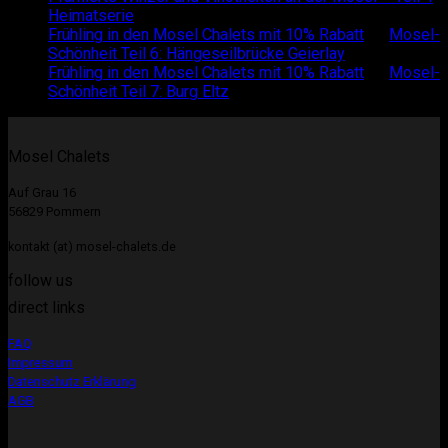
Heimatserie
Frühling in den Mosel Chalets mit 10% Rabatt
on
Mosel-
Schönheit Teil 6: Hängeseilbrücke Geierlay
Frühling in den Mosel Chalets mit 10% Rabatt
on
Mosel-
Schönheit Teil 7: Burg Eltz
Mosel Chalets
Auf Grau 16
56829 Pommern
kontakt (at) mosel-chalets.de
follow us
direct links
FAQ
Impressum
Datenschutz Erklärung
AGB