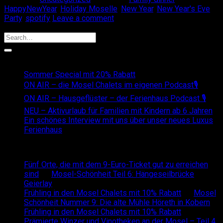
HappyNewYear
,
Holiday Moselle
,
New Year
,
New Year's Eve
,
Party
,
spotify
Leave a comment
Search
Recent Posts
Sommer Special mit 20% Rabatt
ON AIR – die Mosel Chalets im eigenen Podcast🎙
ON AIR – Hausgeflüster – der Ferienhaus Podcast 🎙
NEU – Aktivurlaub für Familien mit Kindern ab 6 Jahren
Ein schönes Interview mit uns über unser neues Luxus
Ferienhaus
Recent Comments
Fünf Orte, die mit dem 9-Euro-Ticket gut zu erreichen
sind
on
Mosel-Schönheit Teil 6: Hängeseilbrücke
Geierlay
Frühling in den Mosel Chalets mit 10% Rabatt
on
Mosel
Schönheit Nummer 9: Die alte Mühle Höreth in Kobern
Frühling in den Mosel Chalets mit 10% Rabatt
on
Prämierte Winzer und Vinotheken an der Mosel – Teil 4