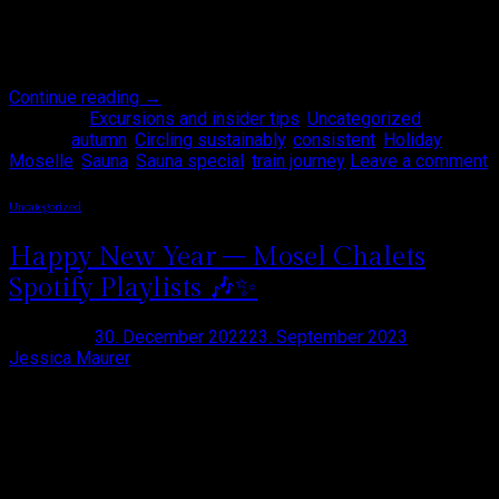
sparen. Genießt Euer eigenes Private-Spa mit Sauna und
Infrarot, Dusche, bequemen Sitzmöbeln und kuscheligen
Bademänteln. Auch als Workation im Herbst [ … ]
Continue reading
→
Posted in
Excursions and insider tips
,
Uncategorized
|
Tagged
autumn
,
Circling sustainably
,
consistent
,
Holiday
Moselle
,
Sauna
,
Sauna special
,
train journey
Leave a comment
Uncategorized
Happy New Year – Mosel Chalets
Spotify Playlists 🎶✨
Posted on
30. December 2022
23. September 2023
by
Jessica Maurer