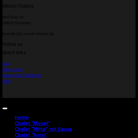
Mosel Chalets
Auf Grau 16
56829 Pommern
kontakt (at) mosel-chalets.de
follow us
direct links
FAQ
Impressum
Datenschutz Erklärung
AGB
Copyright 2026 ©
Mosel-Chalets
Home
Chalet “Mosel”
Chalet “Mitte” mit Sauna
Chalet “Berg”