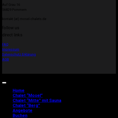
Auf Grau 16
56829 Pommern
kontakt (at) mosel-chalets.de
follow us
direct links
FAQ
Impressum
Datenschutz Erklärung
AGB
Copyright 2026 ©
Mosel-Chalets
Home
Chalet “Mosel”
Chalet “Mitte” mit Sauna
Chalet “Berg”
Angebote
Buchen