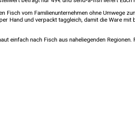
stellwert beträgt nur 49€ und send-a-fish liefert Euc
ischen Fisch vom Familienunternehmen ohne Umwege zu
che per Hand und verpackt taggleich, damit die Ware mi
haut einfach nach Fisch aus naheliegenden Regionen. 