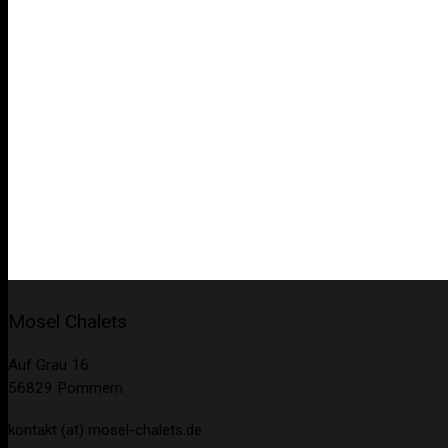
Mosel Chalets
Auf Grau 16
56829 Pommern
kontakt (at) mosel-chalets.de