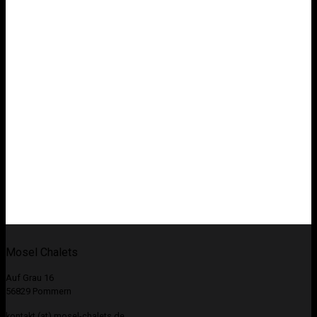
Mosel Chalets
Auf Grau 16
56829 Pommern
kontakt (at) mosel-chalets.de